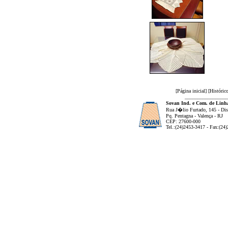
[
Página inicial
] [
Históric
_________________
Sovan Ind. e Com. de Linha
Rua J�lio Furtado, 145 - Dist
Pq. Pentagna - Valença - RJ
CEP: 27600-000
Tel.:(24)2453-3417 - Fax:(24