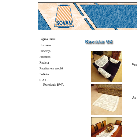
Página inicial
Histórico
Endereço
Produtos
Revista
Voc
Receitas em crochê
Pedidos
S.A.C.
Tecnologia BWA
As 