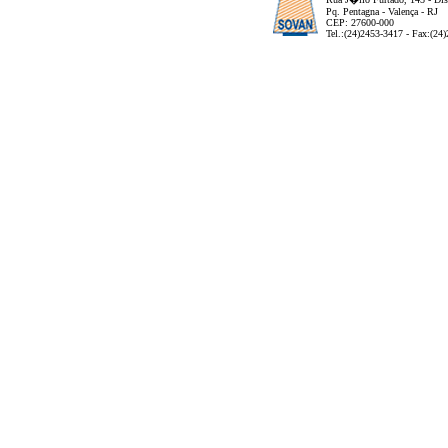
Pq. Pentagna - Valença - RJ
CEP: 27600-000
Tel.:(24)2453-3417 - Fax:(24