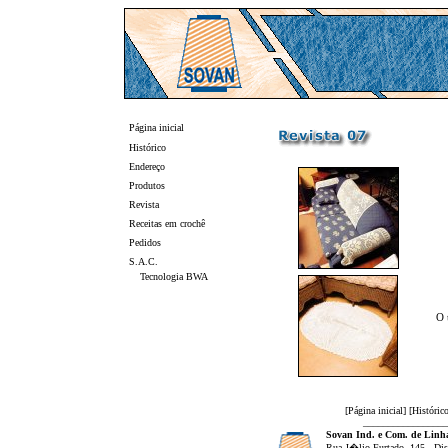
Página inicial
Histórico
Endereço
Produtos
Revista
Receitas em crochê
Pedidos
S.A.C.
Tecnologia BWA
O 
[
Página inicial
] [
Históric
_________________
Sovan Ind. e Com. de Linha
Rua J�lio Furtado, 145 - Dist