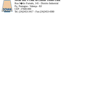
Sovan Ind. e Com. de Linhas Têxteis Ltda.
Rua J�lio Furtado, 145 - Distrito Industrial
Pq. Pentagna - Valença - RJ
CEP: 27600-000
Tel.:(24)2453-3417 - Fax:(24)2453-4380