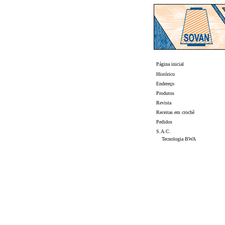
Página inicial
Histórico
Endereço
Produtos
Revista
Receitas em crochê
Pedidos
S.A.C.
Tecnologia BWA