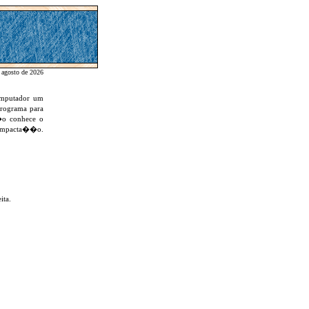
e agosto de 2026
computador um
rograma para
�o conhece o
scompacta��o.
ita.