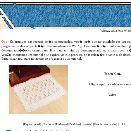
Valença, sexta-feira, 07 d
Obs.:
Os arquivos das receitas est�o compactados, voc� ter� que ter instalado em seu 
programa de descompacta��o, recomendamos o WinZip. Caso voc� n�o tenha nenhum p
descompacta��o colocamos um link para um site de descompactadores, e para quem n
WinZip montamos um tutorial que explica tanto o processo de instala��o quanto o de de
Basta clicar aqui para ter acesso ao programa ou ao tutorial.
Tapete Cru.
Clique aqui para obter esta rece
Voltar
[
Página inicial
] [
Histórico
] [
Endereço
] [
Produtos
] [
Revista
] [
Receitas em crochê
] [
S.A.C
]
________________________________________________________________