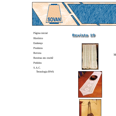
Página inicial
Histórico
Endereço
Produtos
Revista
M
Receitas em crochê
Pedidos
S.A.C.
Tecnologia BWA