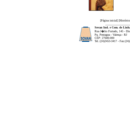
[
Página inicial
] [
Históric
_________________
Sovan Ind. e Com. de Linha
Rua J�lio Furtado, 145 - Dist
Pq. Pentagna - Valença - RJ
CEP: 27600-000
Tel.:(24)2453-3417 - Fax:(24