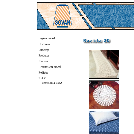
Página inicial
Histórico
Endereço
Produtos
Revista
Receitas em crochê
Pedidos
S.A.C.
Tecnologia BWA