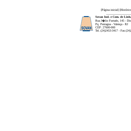
[
Página inicial
] [
Históric
_________________
Sovan Ind. e Com. de Linha
Rua J�lio Furtado, 145 - Dist
Pq. Pentagna - Valença - RJ
CEP: 27600-000
Tel.:(24)2453-3417 - Fax:(24