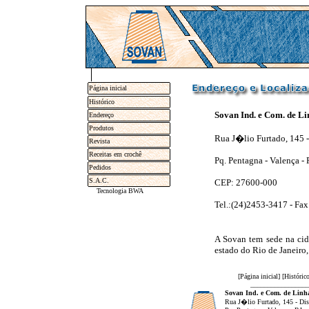
Página inicial
Histórico
Sovan Ind. e Com. de Li
Endereço
Produtos
Rua J�lio Furtado, 145 - 
Revista
Receitas em crochê
Pq. Pentagna - Valença - 
Pedidos
S.A.C.
CEP: 27600-000
Tecnologia BWA
Tel.:(24)2453-3417 - Fa
A Sovan tem sede na cid
estado do Rio de Janeiro,
[
Página inicial
] [
Históric
_________________
Sovan Ind. e Com. de Linha
Rua J�lio Furtado, 145 - Dist