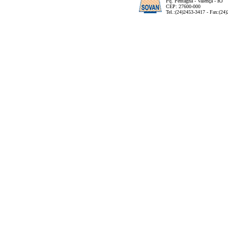
Pq. Pentagna - Valença - RJ
CEP: 27600-000
Tel.:(24)2453-3417 - Fax:(24