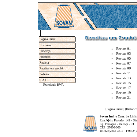
Página inicial
Histórico
Revista 01
Endereço
Revista 03
Produtos
Revista 05
Revista
Revista 07
Revista 09
Receitas em crochê
Revista 11
Pedidos
Revista 13
S.A.C.
Revista 15
Tecnologia BWA
Revista 17
Revista 19
Revista 21
[
Página inicial
] [
Históric
_________________
Sovan Ind. e Com. de Linha
Rua J�lio Furtado, 145 - Dist
Pq. Pentagna - Valença - RJ
CEP: 27600-000
Tel.:(24)2453-3417 - Fax:(24