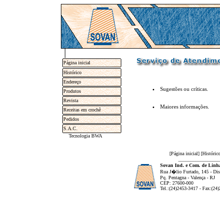
Página inicial
Histórico
Endereço
Sugestões ou críticas
.
Produtos
Revista
Maiores informações
.
Receitas em crochê
Pedidos
S.A.C.
Tecnologia BWA
[
Página inicial
] [
Históric
_________________
Sovan Ind. e Com. de Linha
Rua J�lio Furtado, 145 - Dist
Pq. Pentagna - Valença - RJ
CEP: 27600-000
Tel.:(24)2453-3417 - Fax:(24