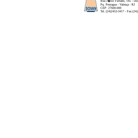
Rua J�lio Furtado, 145 - Dist
Pq. Pentagna - Valença - RJ
CEP: 27600-000
Tel.:(24)2453-3417 - Fax:(24