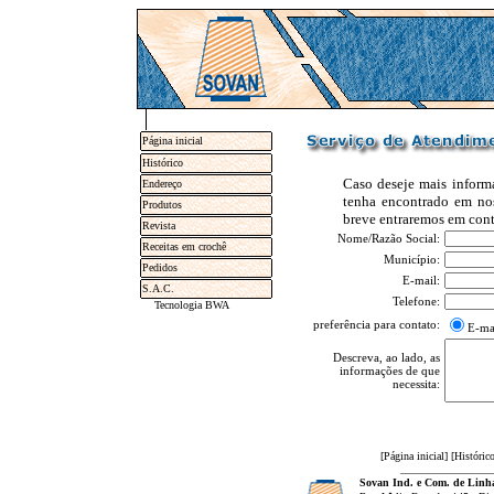
Página inicial
Histórico
Caso deseje mais inform
Endereço
tenha encontrado em nos
Produtos
breve entraremos em cont
Revista
Nome/Razão Social:
Receitas em crochê
Município:
Pedidos
E-mail:
S.A.C.
Telefone:
Tecnologia BWA
preferência para contato:
E-ma
Descreva, ao lado, as
informações de que
necessita:
[
Página inicial
] [
Históric
_________________
Sovan Ind. e Com. de Linha