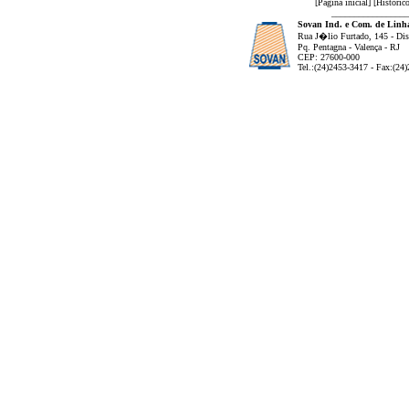
[
Página inicial
] [
Históric
_________________
Sovan Ind. e Com. de Linha
Rua J�lio Furtado, 145 - Dist
Pq. Pentagna - Valença - RJ
CEP: 27600-000
Tel.:(24)2453-3417 - Fax:(24