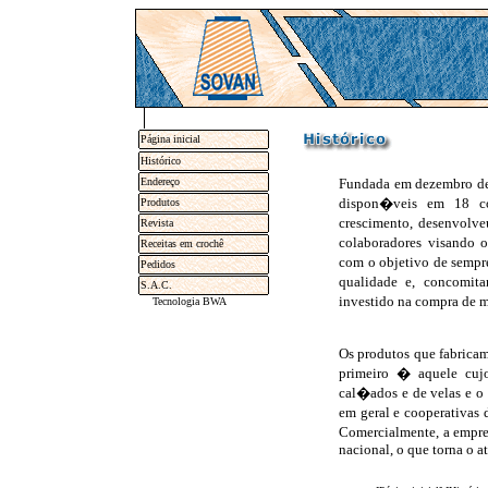
Página inicial
Histórico
Endereço
Fundada em dezembro de 
dispon�veis em 18 co
Produtos
crescimento, desenvolv
Revista
colaboradores visando 
Receitas em crochê
com o objetivo de sempr
Pedidos
qualidade e, concomit
S.A.C.
investido na compra de 
Tecnologia BWA
Os produtos que fabricam
primeiro � aquele cujo
cal�ados e de velas e o 
em geral e cooperativa
Comercialmente, a empre
nacional, o que torna o a